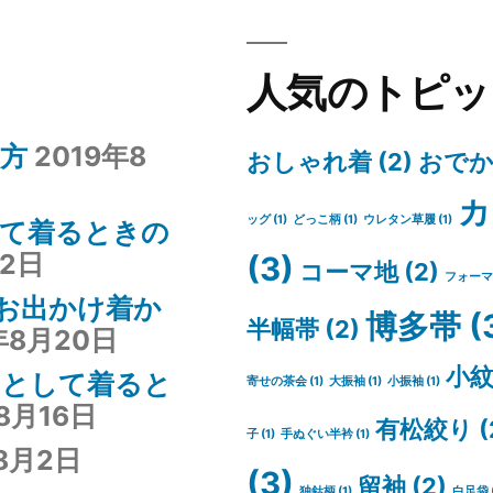
人気のトピッ
み方
2019年8
おしゃれ着
(2)
おで
カ
ッグ
(1)
どっこ柄
(1)
ウレタン草履
(1)
して着るときの
22日
(3)
コーマ地
(2)
フォーマ
お出かけ着か
博多帯
(
半幅帯
(2)
年8月20日
小
》として着ると
寄せの茶会
(1)
大振袖
(1)
小振袖
(1)
8月16日
有松絞り
(
子
(1)
手ぬぐい半衿
(1)
8月2日
(3)
留袖
(2)
独鈷柄
(1)
白足袋