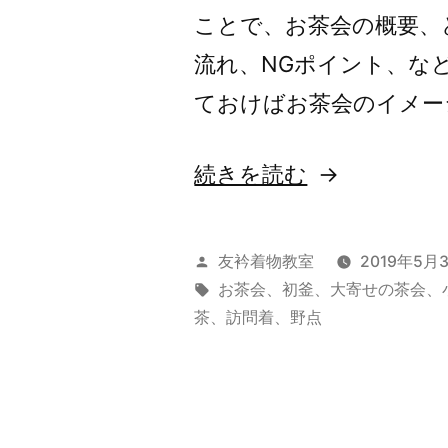
ことで、お茶会の概要、
流れ、NGポイント、な
ておけばお茶会のイメー
“初
続きを読む
心
者
投
友衿着物教室
2019年5月
の
稿
タ
お茶会
、
初釜
、
大寄せの茶会
、
者:
グ:
茶
、
訪問着
、
野点
た
め
の
お