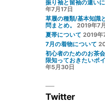
振り袖と留袖の違い
お
年7月17日
き
草履の種類/基本知識
た
問まとめ。
2019年7
い
夏帯について
2019年
ポ
7月の着物について
2
イ
初心者のためのお茶会
ン
限知っておきたいポイ
年5月30日
ト
~”
の
Twitter