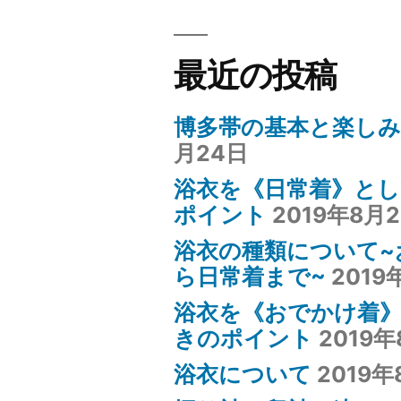
茶
最近の投稿
会
~
博多帯の基本と楽し
概
月24日
要・
浴衣を《日常着》と
最
ポイント
2019年8月
低
浴衣の種類について~
ら日常着まで~
2019
限
浴衣を《おでかけ着
知
きのポイント
2019年
っ
浴衣について
2019年
て