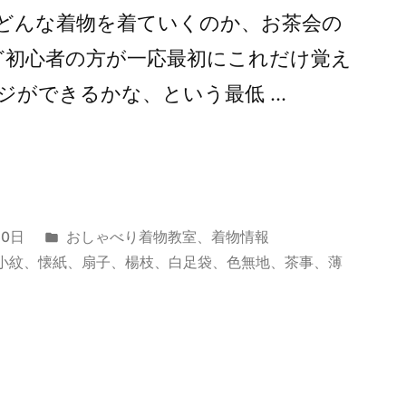
どんな着物を着ていくのか、お茶会の
ど初心者の方が一応最初にこれだけ覚え
ジができるかな、という最低 …
カ
30日
おしゃべり着物教室
、
着物情報
テ
小紋
、
懐紙
、
扇子
、
楊枝
、
白足袋
、
色無地
、
茶事
、
薄
ゴ
リ
ー: