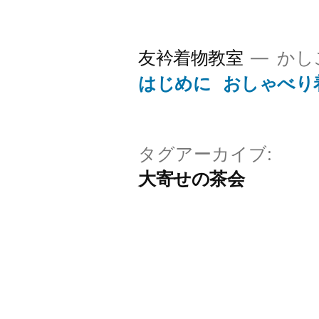
コ
ン
友衿着物教室
かし
テ
はじめに
おしゃべり
ン
ツ
へ
タグアーカイブ:
大寄せの茶会
ス
キ
ッ
プ