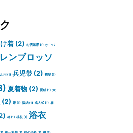
ク
かけ着
(2)
お洒落用
(1)
かごバ
レンブロッソ
兵児帯
(2)
ル用
(1)
初釜
(1)
3)
夏着物
(2)
夏紬
(1)
大
紋
(2)
帯
(1)
懐紙
(1)
成人式
(1)
扇
浴衣
2)
格
(1)
楊枝
(1)
(1)
第一礼装
(1)
絽の半衿
(1)
綿
(1)