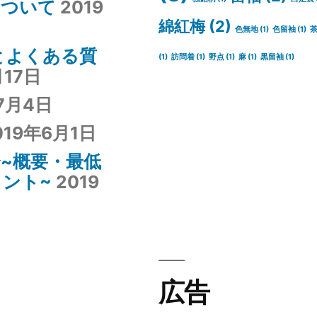
について
2019
綿紅梅
(2)
色無地
(1)
色留袖
(1)
とよくある質
(1)
訪問着
(1)
野点
(1)
麻
(1)
黒留袖
(1)
月17日
7月4日
019年6月1日
~概要・最低
ント~
2019
広告