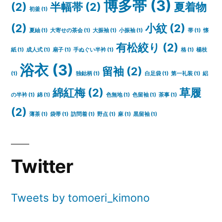
博多帯
(3)
(2)
半幅帯
(2)
夏着物
初釜
(1)
(2)
小紋
(2)
夏紬
(1)
大寄せの茶会
(1)
大振袖
(1)
小振袖
(1)
帯
(1)
懐
有松絞り
(2)
紙
(1)
成人式
(1)
扇子
(1)
手ぬぐい半衿
(1)
格
(1)
楊枝
浴衣
(3)
留袖
(2)
(1)
独鈷柄
(1)
白足袋
(1)
第一礼装
(1)
絽
綿紅梅
(2)
草履
の半衿
(1)
綿
(1)
色無地
(1)
色留袖
(1)
茶事
(1)
(2)
薄茶
(1)
袋帯
(1)
訪問着
(1)
野点
(1)
麻
(1)
黒留袖
(1)
Twitter
Tweets by tomoeri_kimono