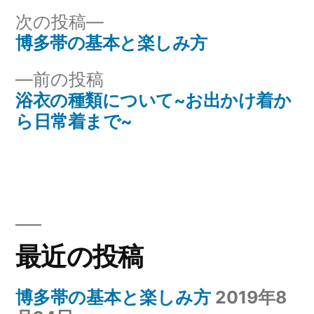
次
次の投稿
の
博多帯の基本と楽しみ方
投
投
前
前の投稿
稿
稿:
の
浴衣の種類について~お出かけ着か
ナ
投
ら日常着まで~
稿:
ビ
ゲ
ー
シ
最近の投稿
ョ
博多帯の基本と楽しみ方
2019年8
ン