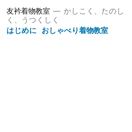
コ
友衿着物教室
かしこく、たのし
ン
く、うつくしく
テ
はじめに
おしゃべり着物教室
ン
ツ
へ
ス
キ
ッ
プ