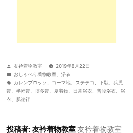
投
友衿着物教室
2019年8月22日
稿
カ
おしゃべり着物教室
、
浴衣
者:
テ
タ
カレンブロッソ
、
コーマ地
、
ステテコ
、
下駄
、
兵児
ゴ
グ:
帯
、
半幅帯
、
博多帯
、
夏着物
、
日常浴衣
、
普段浴衣
、
浴
リ
衣
、
肌襦袢
ー:
投稿者: 友衿着物教室
友衿着物教室