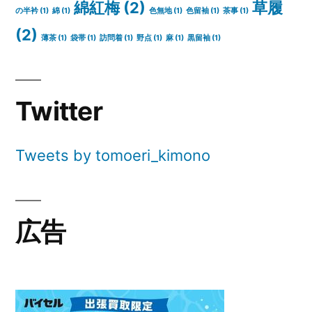
綿紅梅
(2)
草履
の半衿
(1)
綿
(1)
色無地
(1)
色留袖
(1)
茶事
(1)
(2)
薄茶
(1)
袋帯
(1)
訪問着
(1)
野点
(1)
麻
(1)
黒留袖
(1)
Twitter
Tweets by tomoeri_kimono
広告