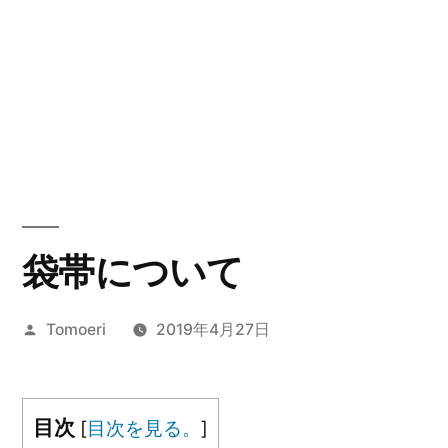
袋帯について
投
Tomoeri
2019年4月27日
稿
者:
目次
[
目次を見る。
]