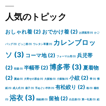
人気のトピック
おしゃれ着
(2)
おでかけ着
(2)
お洒落用
(1)
かご
カレンブロッ
バッグ
(1)
どっこ柄
(1)
ウレタン草履
(1)
ソ
(3)
コーマ地
(2)
兵児帯
フォーマル用
(1)
博多帯
(3)
(2)
半幅帯
(2)
夏着物
初釜
(1)
(2)
小紋
(2)
夏紬
(1)
大寄せの茶会
(1)
大振袖
(1)
小振袖
(1)
帯
(1)
懐
有松絞り
(2)
紙
(1)
成人式
(1)
扇子
(1)
手ぬぐい半衿
(1)
格
(1)
楊枝
浴衣
(3)
留袖
(2)
(1)
独鈷柄
(1)
白足袋
(1)
第一礼装
(1)
絽