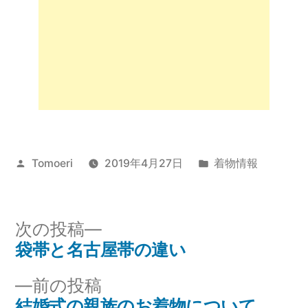
投
カ
Tomoeri
2019年4月27日
着物情報
稿
テ
者:
ゴ
リ
次
次の投稿
ー:
の
袋帯と名古屋帯の違い
投
投
前
前の投稿
稿
稿:
の
結婚式の親族のお着物について