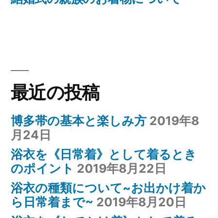
ナ
投
稿:
ビ
ゲ
ー
最近の投稿
シ
ョ
博多帯の基本と楽しみ方
2019年8
月24日
ン
浴衣を《日常着》として着るとき
のポイント
2019年8月22日
浴衣の種類について~お出かけ着か
ら日常着まで~
2019年8月20日