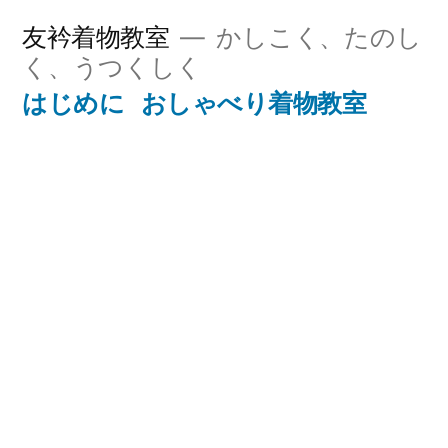
コ
友衿着物教室
かしこく、たのし
ン
く、うつくしく
テ
はじめに
おしゃべり着物教室
ン
ツ
へ
ス
キ
ッ
プ