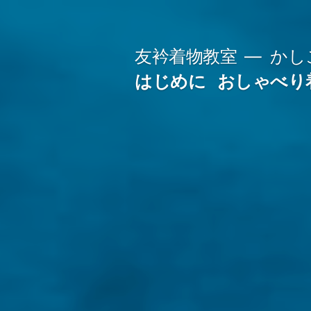
コ
ン
友衿着物教室
かし
テ
はじめに
おしゃべり
ン
ツ
へ
ス
キ
ッ
プ