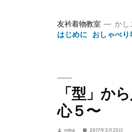
コ
ン
友衿着物教室
かし
テ
はじめに
おしゃべり
ン
ツ
へ
ス
キ
「型」から
ッ
心５〜
プ
投
mika
2017年3月25日